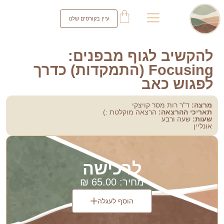
עיין בקורסים שלנו
להקשיב לגוף מבפנים:
Focusing (התמקדות) כדרך
לפגוש כאב
מרצה:
ד"ר רות מסר קויצקי
תאריכי ההרצאה:
הרצאה מוקלטת :)
שעות:
שעה ורבע
אונליין
ל
ר
כ
י
ש
ה
מחיר:
65.00
₪
הוסף לעגלה