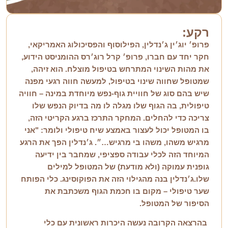
ר
ק
ע
:
פרופ׳ יוג׳ין ג׳נדלין, הפילוסוף והפסיכולוג האמריקאי,
חקר יחד עם חברו, פרופ׳ קרל רוג׳רס ההומניסט הידוע,
את מהות השינוי המתרחש בטיפול מוצלח. הוא זיהה,
שמטופל שחווה שינוי בטיפול, למעשה חווה רגעי מפנה
שיש בהם סוג של חוויית גוף-נפש מיוחדת במינה – חוויה
טיפולית, בה הגוף שלו מגלה לו מה בדיוק הנפש שלו
צריכה כדי להחלים.
המחקר התרכז ברגע הקריטי הזה,
בו המטופל יכול לעצור באמצע שיח טיפולי ולומר: "אני
מרגיש משהו, משהו בי מרגיש…״. ג׳נדלין הפך את הרגע
המיוחד הזה לכלי עבודה ספציפי, שמחבר בין ידיעה
גופנית עמוקה (ולא מודעת) של המטופל למילים
שלו.ג׳נדלין בנה מהגילוי הזה את הפוקוסינג. כלי הפותח
שער טיפולי – מקום בו חכמת הגוף משכתבת את
הסיפור של המטופל.
בהרצאה הקרובה נעשה היכרות ראשונית עם כלי