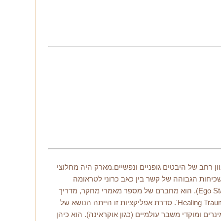
-תחומיות, המציגים מגוון רחב של היבטים גופניים ונפשיים.מארק היה מחלוצי
הרה כי השכיחות הגבוהה של קשר בין כאב כרוני לטראומה
מורכבת מחייבת גישה טיפולית כוללנית יותר. תובנה זו הובילה אותו לשלב EMDR עם גישות סומטיות והיפנוזה (כולל עבודה עם Ego State). הוא מחברם של מספר מאמרי מחקר, מדריך
טיפולי ('Pain Control with EMDR'), ספר לעזרה עצמית ('Beyond Pain' – שצפוי לצאת לאור באמצע 2026) וסדרת האפליקציות 'Healing Trauma'. סדרת אפליקציות זו הייתה הנושא של
על EMDR.מארק מוזמן תדיר להרצות בכנסים, סמינרים ומוקדי משבר עולמיים (כגון אוקראינה). הוא כיהן