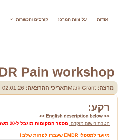
אודות
על צוות המרכז
קורסים והכשרות
MDR Pain workshop
מרצה:
Mark Grant
תאריכי ההרצאה:
02.01.26 | 09.01.26 | 23.01.26 | 06.02.26
ר
ק
ע
:
>> English description below <<
הטבת רישום מוקדם:
מספר המקומות מוגבל ל-20 משתתפים בלבד.
מיועד למטפלי EMDR שעברו לפחות שלב I