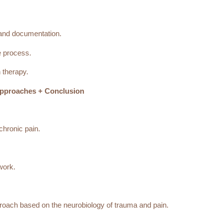
nd documentation.
e process.
 therapy.
 Approaches + Conclusion
hronic pain.
work.
roach based on the neurobiology of trauma and pain.