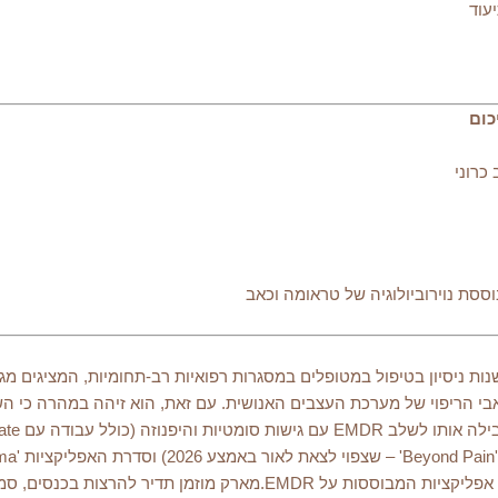
רק גראנט (MA) הוא פסיכולוג קליני אוסטרלי בעל 30 שנות ניסיון בטיפול במטופלים במסגרות רפואיות רב
שיטה יעילה לזירוז משאבי הריפוי של מערכת העצבים האנושית. עם זאת, הוא זיהה במ
מחקר ה-RCT (מחקר מבוקר רנדומלי) הראשון שנערך על אפליקציות המבוססות 