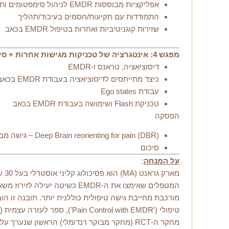
אפליקציות מבוססות EMDR לניהול סימפטומים ותיעוד
התמודדות עם תקיעות/חסמים בעיבוד/תהליך
שזירות קוגניטיביות ואחרות בטיפול EMDR בכאב
מפגש 4: אינטגרציה של טכניקות מגישות אחרות + סיכום
דיסוציאציה, טראנס ו-EMDR
כיצד מתייחסים לדיסוציאציה בעבודת EMDR בכאב כרוני
עבודת Ego states
טכניקת Flash ושימושה בעבודת EMDR בכאב
הפסקה
Deep Brain reorienting for pain (DBR) – גישה מבוססת נוירוביולוגיה של טראומה וכאב
סיכום
על המנחה
:
מא
המטפלים שאימצו את ה-EMDR כ