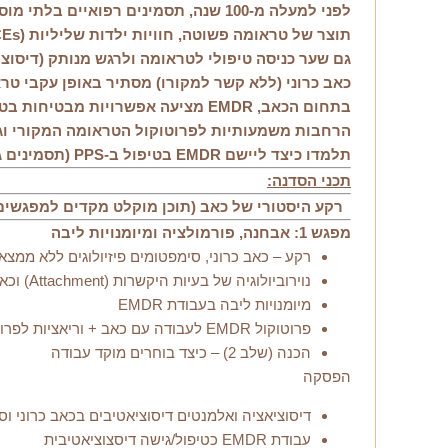
כאב כרוני (ללא קשר למקורו) מסתיר באופן עקבי טראו
בתחום הכאב, EMDR מציעה אפשרויות 
הרחבות משמעותיות לפרוטוקול הטראומה המקורי וג
תלמדו כיצד ליישם EMDR בטיפול ב-PPS (תסמינים גופניים כרונים) בגישה אינטגרטיבית, מודעת-טראומה וממוקדת-מטופל.
תכני הסדנה:
רקע היסטורי של כאב (תוכן מוקלט מקדים למפגשים
מפגש 1: אבחנה, פורמולציה ומיומנויות ליבה
רקע – כאב כרוני, סימפטומים פיזיולוגים ללא ממצא
נוירוביולוגיה של בעיות היקשרות (Attachment) וכאב
מיומנויות ליבה בעבודת EMDR
פרוטוקול EMDR לעבודה עם כאב + וריאציות לפרוטוקול הסטנדרטי
הכנה (שלב 2) – כיצד בוחרים מוקד עבודה
הפסקה
דיסוציאציה ואלמנטים דיסוציאטיבים בכאב כרוני וסי
עבודת EMDR כטיפול/גישה דיסצוציאטיבית