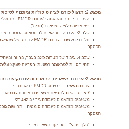
מפגש 2: תרגול פורמולציה טיפוליות ומוכנות לטיפול
הערכת מוכנות והתאמה לעבודת EMDR במטופלי כאב/טראומה (תרגול)
ביצוע פורמולציה טיפולית (תרגול)
שלב 3: הערכה – וריאציות לפרוטוקול הסטנדרטי בעבודה עם מטופלי כאב/טראומה
הלכה למעשה – עבודת EMDR עם מטופל שמציג כאב
הפסקה
שלב 4: עיבוד של מטרות כאב בעבר, בהווה ובעתיד
התייחסויות לטראומה רפואית, הפרעה פונקציונלית (FND), כאבי ראש ועוד
מפגש 3: עבודת משאבים, התמודדות עם תקיעות וחסמים
עבודת משאבים בטיפול EMDR בכאב כרוני
7 אסטרטגיות למציאת משאבים בעבודה עם כאב
משאבים מותאמים לעבודת גירוי בילאטרלי
משאבים מותאמים לעבודה סומטית – תחושות גופניו
הפסקה
“קלף פרוע” – טכניקת משאב מיידי