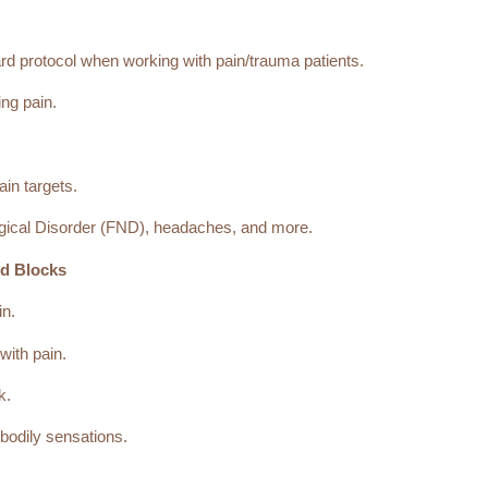
rd protocol when working with pain/trauma patients.
ng pain.
in targets.
gical Disorder (FND), headaches, and more.
nd Blocks
in.
with pain.
k.
bodily sensations.