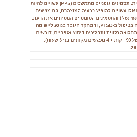
לפני למעלה מ-100 שנה, תסמינים רפואיים בלתי מוסברים (או 'היסטריה') היוו את הזרז להתפתחות הפסיכולוגיה המודרנית. תסמינים גופניים מתמשכים (PPS) עשויים להיות
ות (ACEs) ו/או פגיעה בהתקשרות (Attachment betrayal). בעוד שתסמינים אלו עשויים להופיע כבעיה המוצהרת, הם מציעים
גם שער כניסה טיפולי לטראומה ולרגש מנותק (דיסוציאטיבי). דיסוציאציה היא היבט יסודי בכך. מאחורי עמדת ה'לא אני' (Not me) והתסמינים הסומטיים המסיחים את הדעת,
לאור יעילותה בטיפול ב-PTSD, והמחקר הגובר בנוגע ליישומה
כאב, תחלואה נלווית ותהליכים דיסוציאטיביים, דורשים
בסדנה זו, בהיקף של 13.5 שעות (מפגש מוקלט של 90 דקות + 4 מפגשים מקוונים בני 3 שעות),